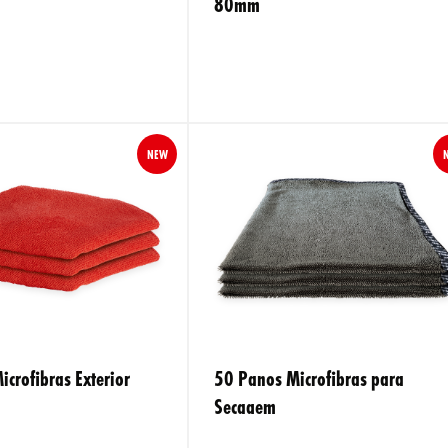
80mm
NEW
crofibras Exterior
50 Panos Microfibras para
Secagem