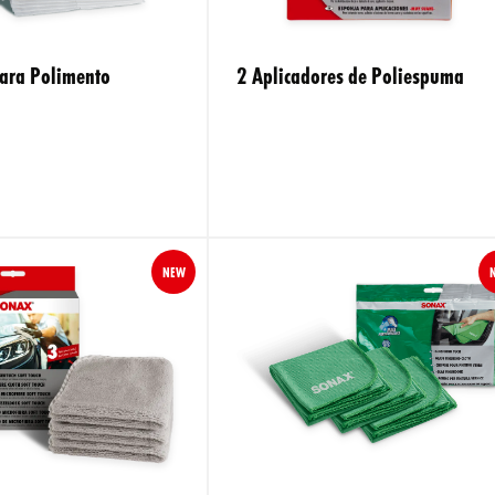
ara Polimento
2 Aplicadores de Poliespuma
NEW