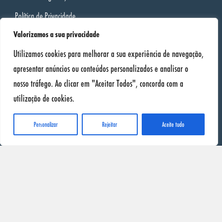
Política de Privacidade
Valorizamos a sua privacidade
Distribuidores
Utilizamos cookies para melhorar a sua experiência de navegação,
apresentar anúncios ou conteúdos personalizados e analisar o
Distribuidores SONAX
nosso tráfego. Ao clicar em "Aceitar Todos", concorda com a
Quer ser distribuidor SONAX?
utilização de cookies.
Personalizar
Rejeitar
Aceite tudo
Gamas de Produtos
Premium
XTREME
Exterior
Interior