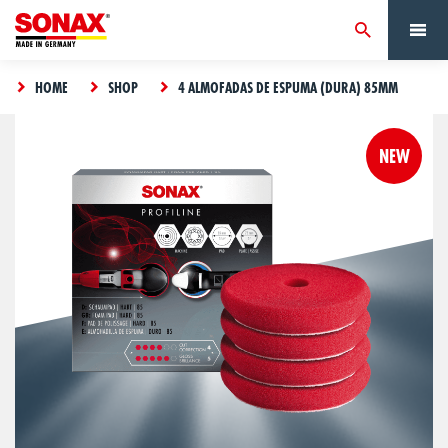
HOME
SHOP
4 ALMOFADAS DE ESPUMA (DURA) 85MM
NEW
The
product
has
Something
been
VIEW CART
went
added
wrong,
CLOSE
to the
please try
cart
again.