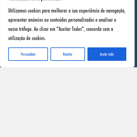
Utilizamos cookies para melhorar a sua experiência de navegação,
Onde Comprar
apresentar anúncios ou conteúdos personalizados e analisar o
Contacto
nosso tráfego. Ao clicar em "Aceitar Todos", concorda com a
utilização de cookies.
Info
Personalizar
Rejeitar
Aceite tudo
Fichas de Segurança
Política de Privacidade
Distribuidores
Distribuidores SONAX
Quer ser distribuidor SONAX?