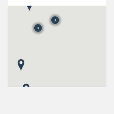
2
5
n/A