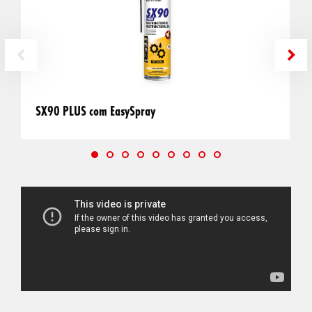
SX90 PLUS com EasySpray
L