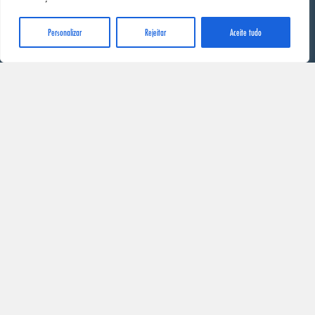
Início
Personalizar
Rejeitar
Aceite tudo
Produtos
Onde Comprar
Contacto
Info
Fichas de Segurança
Política de Privacidade
Distribuidores
Distribuidores SONAX