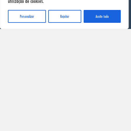
utilização de cookies.
SONAX
Personalizar
Rejeitar
Aceite tudo
Início
Produtos
Onde Comprar
Contacto
Info
Fichas de Segurança
Política de Privacidade
Distribuidores